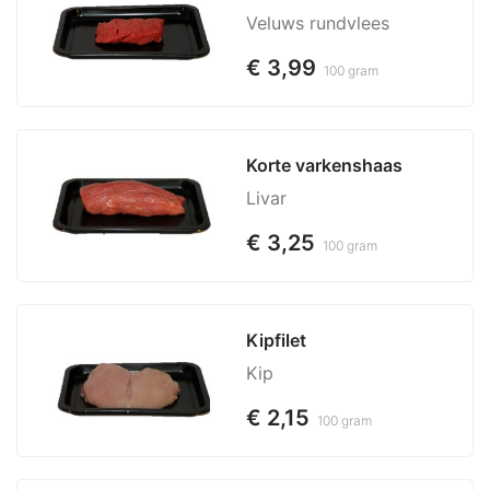
Veluws rundvlees
€ 3,99
100 gram
Korte varkenshaas
Livar
€ 3,25
100 gram
Kipfilet
Kip
€ 2,15
100 gram