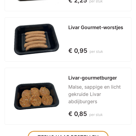
€ 2,25
per stuk
Livar Gourmet-worstjes
€ 0,95
per stuk
Livar-gourmetburger
Malse, sappige en licht
gekruide Livar
abdijburgers
€ 0,85
per stuk