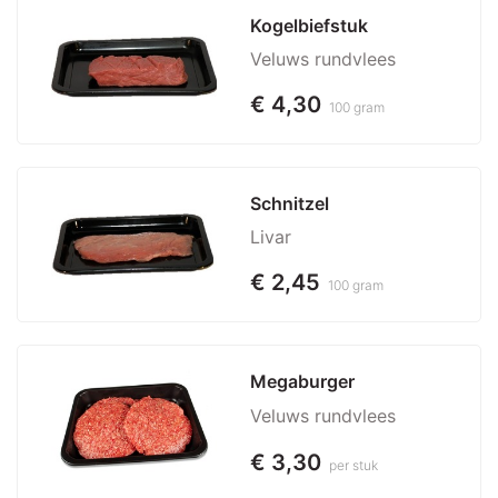
Kogelbiefstuk
Veluws rundvlees
€ 4,30
100 gram
Schnitzel
Livar
€ 2,45
100 gram
Megaburger
Veluws rundvlees
€ 3,30
per stuk