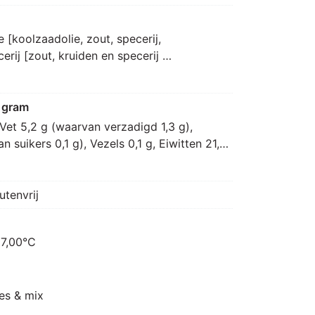
[koolzaadolie, zout, specerij, 
erij [zout, kruiden en specerij 
r, KORIANDER, gemberpoeder, foelie, 
aad, nootmuskaat, MOSTERDzaad, 
vas, kruidnagel, knoflookpoeder, tijm], 
 gram
LACTOSE (MELK), gehydrolyseerd eiwit 
Vet 5,2 g (waarvan verzadigd 1,3 g), 
, rijstmeel, gistextract, 
 suikers 0,1 g), Vezels 0,1 g, Eiwitten 21,5 
ELDERIJpoeder, zonnebloemolie, aroma 
, alcohol, kruidenolie (KORIANDER), 
iden [zout, specerij [koriander, peper, 
utenvrij
kuma, foelie, nootmuskaat, komijn, 
 smaakversterker: E621]
 7,00°C
es & mix