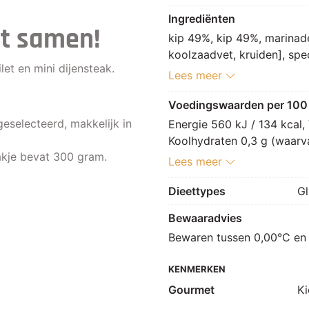
Ingrediënten
et samen!
kip 49%, kip 49%, marinade 
koolzaadvet, kruiden], spec
et en mini dijensteak.
[paprikapoeder, witte pepe
Lees meer
kurkuma, komijn, venkelz
SELDERIJ, cayennepeper, la
Voedingswaarden per 100
dextrose, maltodextrine, 
geselecteerd, makkelijk in
Energie 560 kJ / 134 kcal, 
(SOJA), preipoeder, uipoeder
Koolhydraten 0,3 g (waarvan
paprikaconcentraat, knolS
akje bevat 300 gram.
g, Zout 1,0 g.
Lees meer
(ui), zoethoutwortelpoeder
smaakversterker: E621], kru
Dieettypes
Gl
gember, SELDERIJzaad, kur
Bewaaradvies
karwijzaad], ui, marjolein,
Bewaren tussen 0,00°C en
KENMERKEN
Gourmet
Ki