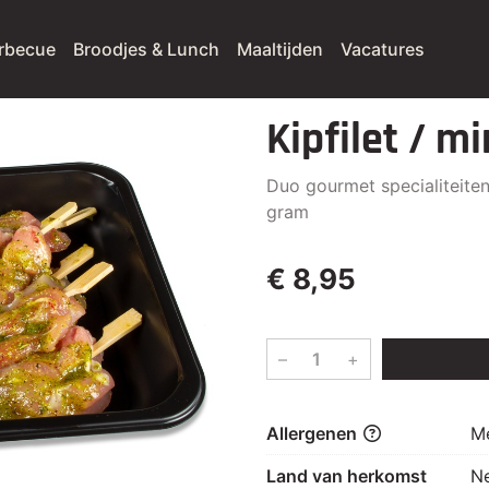
rbecue
Broodjes & Lunch
Maaltijden
Vacatures
Kipfilet / m
Duo gourmet specialiteiten
gram
€ 8,95
–
+
Allergenen
Me
Land van herkomst
N