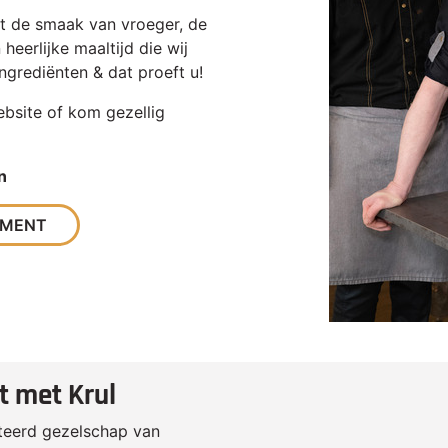
et de smaak van vroeger, de
heerlijke maaltijd die wij
ingrediënten & dat proeft u!
bsite of kom gezellig
n
IMENT
t met Krul
cteerd gezelschap van