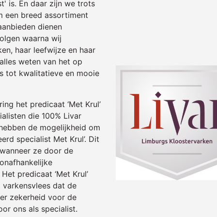
' is. En daar zijn we trots
 Om een breed assortiment
aanbieden dienen
volgen waarna wij
en, haar leefwijze en haar
 alles weten van het op
s tot kwalitatieve en mooie
ing het predicaat ‘Met Krul’
alisten die 100% Livar
 hebben de mogelijkheid om
eerd specialist Met Krul’. Dit
 wanneer ze door de
 onafhankelijke
 Het predicaat ‘Met Krul’
t varkensvlees dat de
meer zekerheid voor de
 ons als specialist.