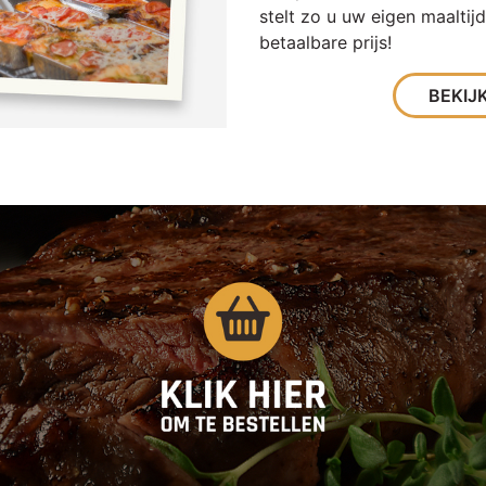
stelt zo u uw eigen maaltij
betaalbare prijs!
BEKIJ