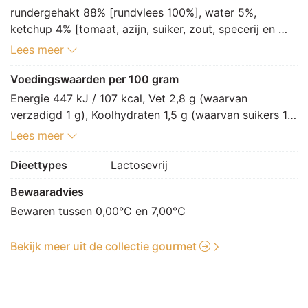
rundergehakt 88% [rundvlees 100%], water 5%, 
ketchup 4% [tomaat, azijn, suiker, zout, specerij en 
kruidenextract (SELDERIJ), specerij], specerij 3% 
Lees meer
[zout, kruiden en specerij [witte peper, paprikapoeder, 
foelie, peterselie, cayennepeper, KORIANDER, 
Voedingswaarden per 100 gram
gemberpoeder, nootmuskaat, kurkuma, kruidnagel, 
Energie 447 kJ / 107 kcal, Vet 2,8 g (waarvan 
knoflookpoeder, tijm], MOSTERDmeel, uigranulaat, 
verzadigd 1 g), Koolhydraten 1,5 g (waarvan suikers 1 
uipoeder, gehydrolyseerd eiwit (SOJA), geroosterd 
g), Vezels 0,3 g, Eiwitten 18,8 g, Zout 1,4 g.
Lees meer
uigranulaat, gebakken ui, pastinaakgranulaat, 
maltodextrine, preigranulaat, paprikaconcentraat, witte 
Dieettypes
Lactosevrij
koolgranulaat, plantaardige olie [palm, zonnebloem], 
Bewaaradvies
paprikagranulaat, TARWEmeel (GLUTEN), gistextract, 
aroma (ui), alcohol, kruidenolie (KORIANDER), 
Bewaren tussen 0,00°C en 7,00°C
antioxidant: E301, voedingszuur: E330], peper, 
zuurteregelaar: E262
Bekijk meer uit de collectie gourmet