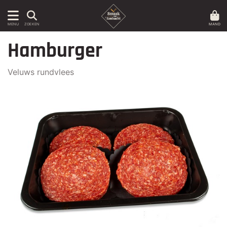
MAND
MENU
ZOEKEN
Hamburger
Veluws rundvlees