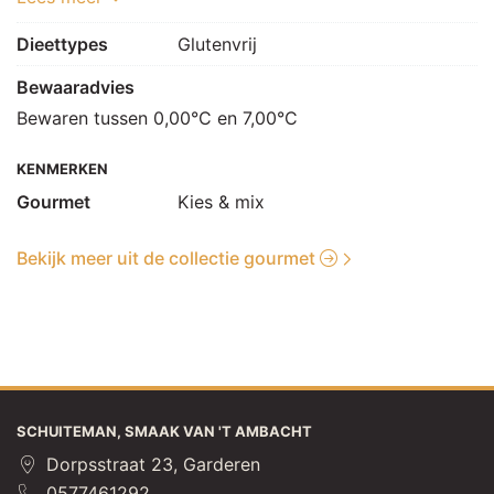
[mais], fenegriek, karwijzaad, komijnzaad, 
gemberpoeder, witte peper, piment]]] (SOJA), kruiden 
Dieettypes
Glutenvrij
[zout, specerij [koriander, peper, gember, 
Bewaaradvies
SELDERIJzaad, kurkuma, foelie, nootmuskaat, komijn, 
karwijzaad], ui, marjolein, smaakversterker: E621]
Bewaren tussen 0,00°C en 7,00°C
KENMERKEN
Gourmet
Kies & mix
Bekijk meer uit de collectie gourmet
SCHUITEMAN, SMAAK VAN 'T AMBACHT
Dorpsstraat 23, Garderen
0577461292