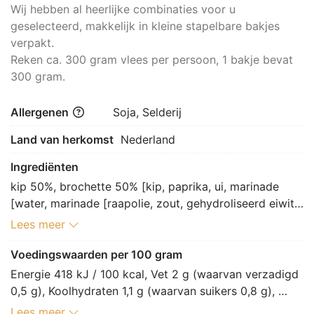
Wij hebben al heerlijke combinaties voor u
geselecteerd, makkelijk in kleine stapelbare bakjes
verpakt.
Reken ca. 300 gram vlees per persoon, 1 bakje bevat
300 gram.
Allergenen
Soja, Selderij
Land van herkomst
Nederland
Ingrediënten
kip 50%, brochette 50% [kip, paprika, ui, marinade 
[water, marinade [raapolie, zout, gehydroliseerd eiwit 
[koolzaad], kruiden en specerij [zwarte peper, 
Lees meer
paprikapoeder, cayennepeper], uigranulaat, 
paprikaconcentraat, gistextract, uipoeder], kruiden 
Voedingswaarden per 100 gram
[paprikapoeder, rijstbloem, zeezout, gistextract, 
Energie 418 kJ / 100 kcal, Vet 2 g (waarvan verzadigd 
kurkuma, plantaardig eiwithydrolysaat, 
0,5 g), Koolhydraten 1,1 g (waarvan suikers 0,8 g), 
knoflookpoeder, cayennepeper, gehydroliseerd eiwit 
Vezels 0,5 g, Eiwitten 18,9 g, Zout 0,6 g.
Lees meer