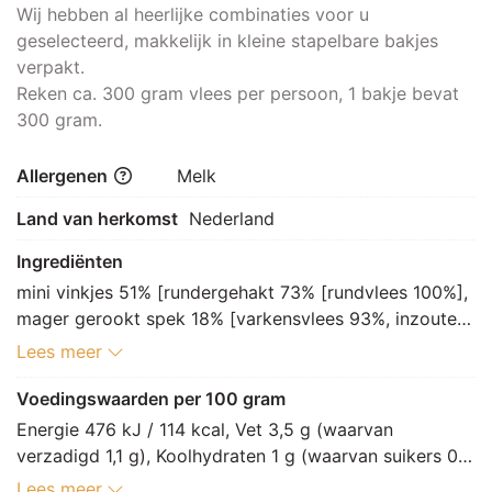
Wij hebben al heerlijke combinaties voor u
geselecteerd, makkelijk in kleine stapelbare bakjes
verpakt.
Reken ca. 300 gram vlees per persoon, 1 bakje bevat
300 gram.
Allergenen
Melk
Land van herkomst
Nederland
Ingrediënten
mini vinkjes 51% [rundergehakt 73% [rundvlees 100%], 
mager gerookt spek 18% [varkensvlees 93%, inzouten 
varkensvlees 7% [nitrietzout 80% [zout, nitriet, 
Lees meer
antiklontermiddel: E535], specerij 20% [suiker, 
dextrose, LACTOSE, zout, aroma (jeneverbes), 
Voedingswaarden per 100 gram
conserveermiddel: E252, antioxidant: E301, 
Energie 476 kJ / 114 kcal, Vet 3,5 g (waarvan 
smaakversterker: E621] (MELK)]], kruidensaus 3% 
verzadigd 1,1 g), Koolhydraten 1 g (waarvan suikers 0,7 
[water, suiker, glucosestroop, tomatenpuree, 
g), Vezels 0,1 g, Eiwitten 19,6 g, Zout 2,1 g.
Lees meer