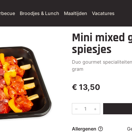
rbecue
Broodjes & Lunch
Maaltijden
Vacatures
Mini mixed g
spiesjes
Duo gourmet specialiteiten
gram
€ 13,50
–
+
Allergenen
G