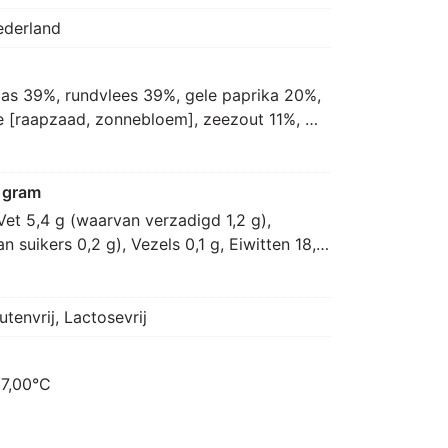
ederland
as 39%, rundvlees 39%, gele paprika 20%, 
e [raapzaad, zonnebloem], zeezout 11%, 
xtract]], Carpacciospies 50% [rundvlees 
rdige olie [raapzaad, zonnebloem], 
ma, specerijextract]]
 gram
Vet 5,4 g (waarvan verzadigd 1,2 g), 
 suikers 0,2 g), Vezels 0,1 g, Eiwitten 18,1 
utenvrij, Lactosevrij
 7,00°C