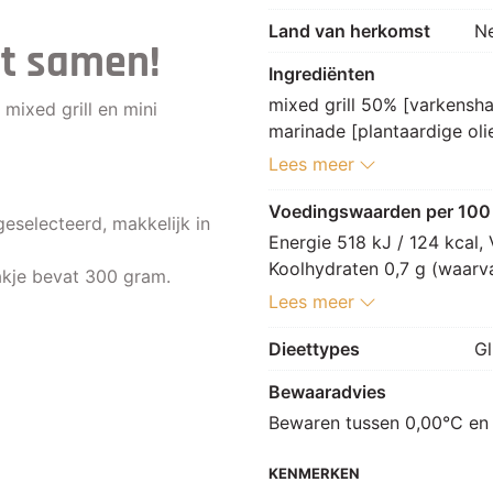
Land van herkomst
N
et samen!
Ingrediënten
mixed grill 50% [varkensha
mixed grill en mini
marinade [plantaardige oli
peper 3%, aroma, specerije
Lees meer
95%, marinade 5% [plantaa
zeezout 11%, peper 3%, aro
Voedingswaarden per 100
geselecteerd, makkelijk in
Energie 518 kJ / 124 kcal, 
Koolhydraten 0,7 g (waarvan
akje bevat 300 gram.
g, Zout 0,5 g.
Lees meer
Dieettypes
Gl
Bewaaradvies
Bewaren tussen 0,00°C en
KENMERKEN