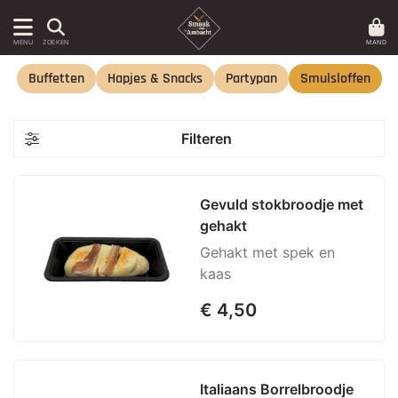
MAND
MENU
ZOEKEN
Buffetten
Hapjes & Snacks
Partypan
Smulsloffen
Filteren
Gevuld stokbroodje met 
gehakt
Gehakt met spek en
kaas
€ 4,50
Italiaans Borrelbroodje