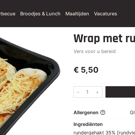
rbecue
Broodjes & Lunch
Maaltijden
Vacatures
Wrap met r
Vers voor u bereid
€ 5,50
–
+
Allergenen
Gl
Ingrediënten
rundergehakt 35% [rundvle