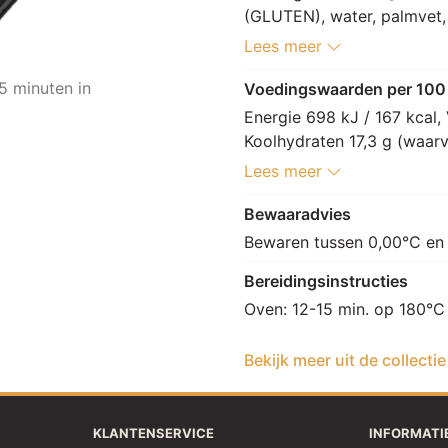
(GLUTEN), water, palmvet, st
rijsmiddel: E450, E500, vo
Lees meer
E282, emulgator: E471], st
paprika 15%, rode paprika 
5 minuten in
Voedingswaarden per 100
[tomatenpuree, water, toma
Energie 698 kJ / 167 kcal, 
olijfolie, zout, knoflookpur
Koolhydraten 17,3 g (waarvan
specerij, specerijextract, 
g, Zout 1,1 g.
Lees meer
E270, conserveermiddel: E
[gepasteuriseerde MELK, aa
Bewaaradvies
stremsel, kleurstof: E160b
Bewaren tussen 0,00°C en
kruiden 2% [zout, specerij 
MOSTERDzaad, chilipeper, k
Bereidingsinstructies
nootmuskaat], TARWEzetm
Oven: 12-15 min. op 180°C
(GLUTEN), gist, zout], dex
eiwithydrolysaat (SOJA), 
Bekijk meer uit de collecti
knoflookpoeder, maltodextr
uipoeder, gistextract, tijm,
KLANTENSERVICE
INFORMATI