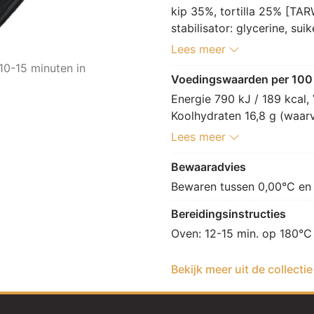
kip 35%, tortilla 25% [TA
stabilisator: glycerine, suik
voedingszuur: E330, conse
Lees meer
stoofgroenten 18% [prei 30
10-15 minuten in
15%, witte kool 10%, wortel
Voedingswaarden per 100
[raap, zonnebloem], suiker, 
Energie 790 kJ / 189 kcal, 
tomatenpuree, dextrose, az
Koolhydraten 16,8 g (waarva
EIgeel, glucose fructosestr
12,3 g, Zout 1,2 g.
Lees meer
gemodificeerd maiszetmeel,
zetmeel [mais, TARWE (GLU
Bewaaradvies
TARWEkorrel (GLUTEN), zilv
Bewaren tussen 0,00°C en
[SOJA, mais], aroma (SELDER
aroma (MOSTERD), MELKeiwi
Bereidingsinstructies
paprikaconcentraat, gistex
Oven: 12-15 min. op 180°C
(rozemarijn), rijstmeel, ar
conserveermiddel: E202, E
Bekijk meer uit de collecti
voedingszuur: E260, E270, 
antioxidant: E300, E385, z