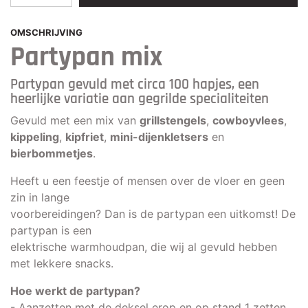
OMSCHRIJVING
Partypan mix
Partypan gevuld met circa 100 hapjes, een
heerlijke variatie aan gegrilde specialiteiten
Gevuld met een mix van
grillstengels
,
cowboyvlees
,
kippeling
,
kipfriet
,
mini-dijenkletsers
en
bierbommetjes
.
Heeft u een feestje of mensen over de vloer en geen
zin in lange
voorbereidingen? Dan is de partypan een uitkomst! De
partypan is een
elektrische warmhoudpan, die wij al gevuld hebben
met lekkere snacks.
Hoe werkt de partypan?
- Aanzetten met de deksel erop en op stand 1 zetten.