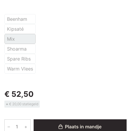
Beenham
Kipsaté
Mix
Shoarma
Spare Ribs
Warm Vlees
€ 52,50
+
€ 20,00 statiegeld
–
+
Plaats in mandje