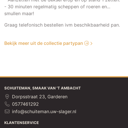
- 30 minuten regelmatig scheppen of roeren en...
smullen maar!
Graag telefonisch bestellen ivm beschikbaarheid pan.
Bekijk meer uit de collectie partypan
SCHUITEMAN, SMAAK VAN 'T AMBACHT
Dorpsstraat 23, Garderen
0577461292
info@schuiteman.uw-slager.nl
KLANTENSERVICE