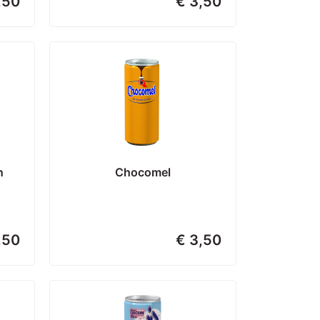
,50
€ 3,50
n
Chocomel
,50
€ 3,50