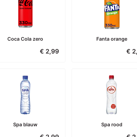
Coca Cola zero
Fanta orange
€ 2,99
€ 2
Spa blauw
Spa rood