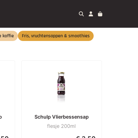
e koffie
Fris, vruchtensappen & smoothies
p
Schulp Vlierbessensap
flesje 200ml