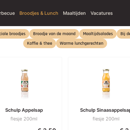
rbecue
Broodjes & Lunch
Maaltijden
Vacatures
iale broodjes
Broodje van de maand
Maaltijdsalades
Bij d
Koffie & thee
Warme lunchgerechten
Schulp Appelsap
Schulp Sinaasappelsa
flesje 200ml
flesje 200ml