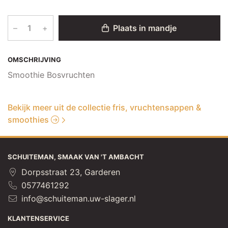
–
+
Plaats in mandje
OMSCHRIJVING
Smoothie Bosvruchten
Bekijk meer uit de collectie fris, vruchtensappen &
smoothies
SCHUITEMAN, SMAAK VAN 'T AMBACHT
Dorpsstraat 23, Garderen
0577461292
info@schuiteman.uw-slager.nl
KLANTENSERVICE