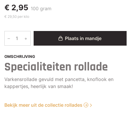
€ 2,95
100 gram
€ 29,50 per kilo
–
+
Plaats in mandje
OMSCHRIJVING
Specialiteiten rollade
Varkensrollade gevuld met pancetta, knoflook en
kappertjes, heerlijk van smaak!
Bekijk meer uit de collectie rollades