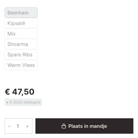
Beenham
Kipsaté
Mix
Shoarma
Spare Ribs
Warm Vlees
€ 47,50
+
€ 20,00 statiegeld
–
+
Plaats in mandje