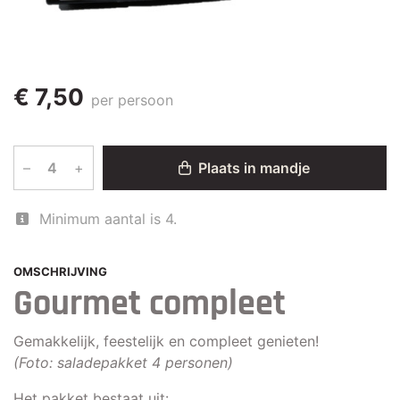
€ 7,50
per persoon
–
+
Plaats in mandje
Minimum aantal is 4.
OMSCHRIJVING
Gourmet compleet
Gemakkelijk, feestelijk en compleet genieten!
(Foto: saladepakket 4 personen)
Het pakket bestaat uit: