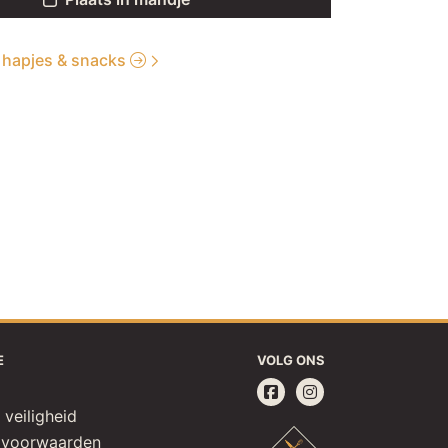
ie hapjes & snacks
E
VOLG ONS
 veiligheid
 voorwaarden