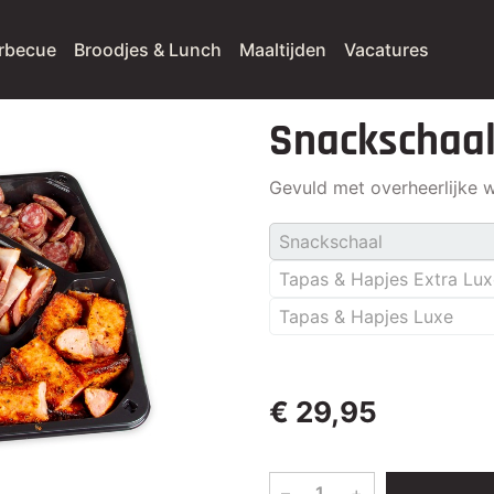
rbecue
Broodjes & Lunch
Maaltijden
Vacatures
Snackschaa
Gevuld met overheerlijke w
Snackschaal
Tapas & Hapjes Extra Lux
Tapas & Hapjes Luxe
€ 29,95
–
+