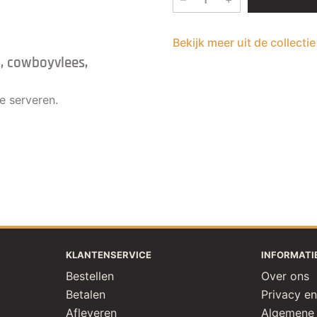
Bekijk meer uit de collect
k, cowboyvlees,
e serveren.
KLANTENSERVICE
INFORMATI
Bestellen
Over ons
Betalen
Privacy en
Afleveren
Algemene