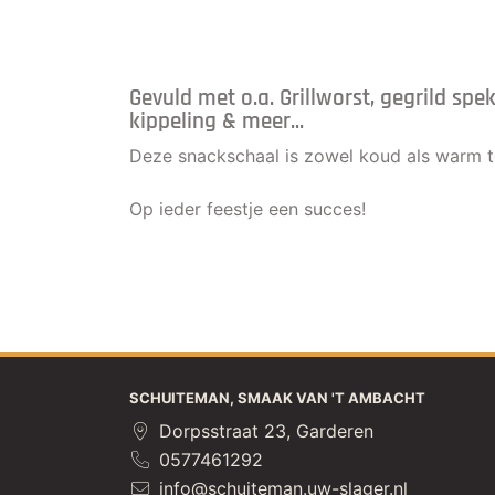
Gevuld met o.a. Grillworst, gegrild spe
kippeling & meer...
Deze snackschaal is zowel koud als warm t
Op ieder feestje een succes!
SCHUITEMAN, SMAAK VAN 'T AMBACHT
Dorpsstraat 23, Garderen
0577461292
info@schuiteman.uw-slager.nl