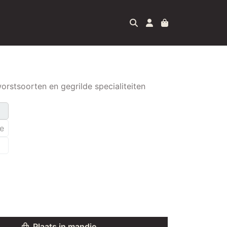
l
orstsoorten en gegrilde specialiteiten
e
Plaats in mandje