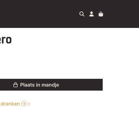
ero
Plaats in mandje
ie dranken