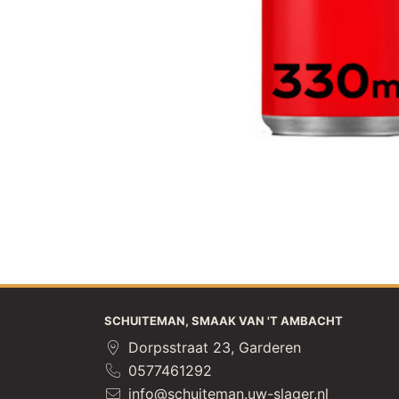
SCHUITEMAN, SMAAK VAN 'T AMBACHT
Dorpsstraat 23, Garderen
0577461292
info@schuiteman.uw-slager.nl