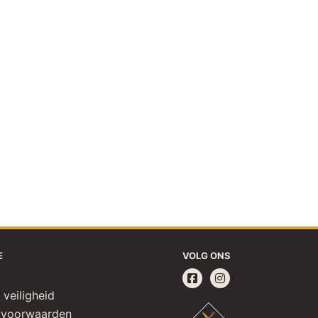
E
VOLG ONS
 veiligheid
 voorwaarden