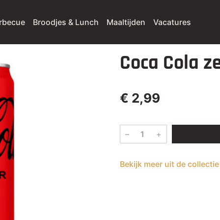
rbecue
Broodjes & Lunch
Maaltijden
Vacatures
Coca Cola z
€ 2,99
–
+
Bekijk meer uit de collect