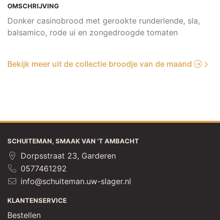
OMSCHRIJVING
Donker casinobrood met gerookte runderlende, sla,
balsamico, rode ui en zongedroogde tomaten
Bekijk meer uit de collectie broodje van de maand
SCHUITEMAN, SMAAK VAN 'T AMBACHT
Dorpsstraat 23, Garderen
0577461292
info@schuiteman.uw-slager.nl
KLANTENSERVICE
Bestellen