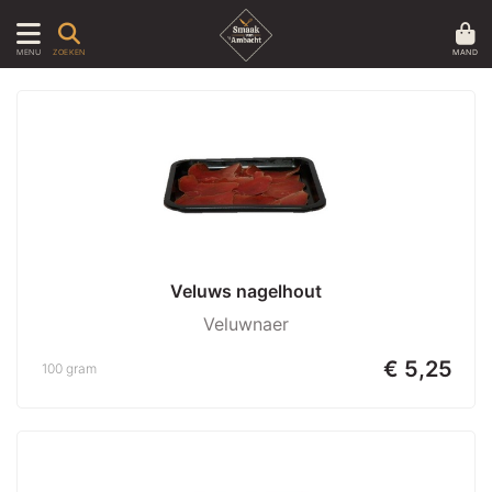
MAND
MENU
ZOEKEN
Veluws nagelhout
Veluwnaer
€ 5,25
100 gram