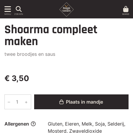
MAND
MENU
ZOEKEN
Shoarma compleet
maken
twee broodjes en saus
€ 3,50
–
+
Plaats in mandje
Allergenen
Gluten, Eieren, Melk, Soja, Selderij,
Mosterd, Zwaveldioxide