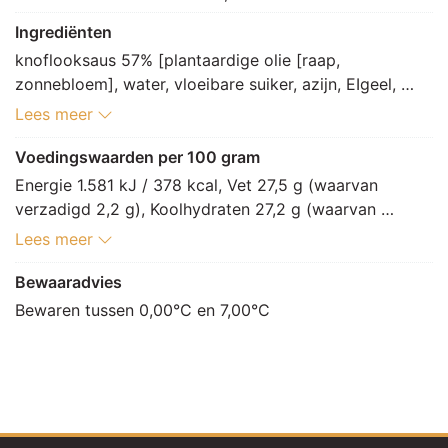
Ingrediënten
knoflooksaus 57% [plantaardige olie [raap, 
zonnebloem], water, vloeibare suiker, azijn, EIgeel, 
yoghurt (LACTOSE, MELK), dextrose, glucose 
Lees meer
fructosestroop, zilverui, zout, kruiden en specerij 
[knoflookpoeder, MOSTERDzaad, chilipeper, dille, 
Voedingswaarden per 100 gram
SELDERIJ, rozemarijn, koriander, cayennepeper, 
Energie 1.581 kJ / 378 kcal, Vet 27,5 g (waarvan 
kruidnagel, gemberpoeder, kurkuma, paprikapoeder, 
verzadigd 2,2 g), Koolhydraten 27,2 g (waarvan 
nootmuskaat, foelie, witte peper, tijm, piment], 
suikers 5,3 g), Vezels 1 g, Eiwitten 4,4 g, Zout 1,1 g.
Lees meer
knoflookgranulaat, zetmeel [mais, TARWE (GLUTEN)], 
paprikaconcentraat, ui, suiker, gemodificeerd 
Bewaaradvies
maiszetmeel, uipoeder, aroma (SELDERIJ, SOJA), EI, 
Bewaren tussen 0,00°C en 7,00°C
eiwithydrolysaat (SOJA), maltodextrine, uigranulaat, 
aroma (MOSTERD), MELKeiwit, melasse, gistextract, 
gekarameliseerde suiker, invertsuikerstroop, aroma 
(rozemarijn), aroma (ui), verdikkingsmiddel: E412, 
E415, conserveermiddel: E202, E260, E211, E223 
SULFIET, voedingszuur: E260, E270, E330, antioxidant: 