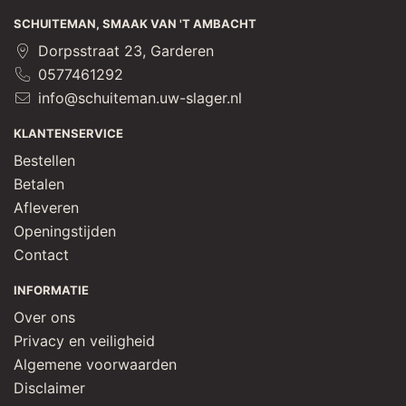
E385, zuurteregelaar: E509, zoetstof: E954, E959, 
SCHUITEMAN, SMAAK VAN 'T AMBACHT
kleurstof: E101], pitabrood 43% [TARWEbloem 
Dorpsstraat 23, Garderen
[TARWEbloem (GLUTEN), TARWEmoutmeel (GLUTEN), 
0577461292
enzym (TARWE), meelverbeteraar: E300], water, gist, 
info@schuiteman.uw-slager.nl
zout, broodverbeteraar [weipoeder (LACTOSE, MELK), 
dextrose, TARWEGLUTEN, SOJAbloem, weieiwit 
KLANTENSERVICE
[MELKconcentraat], plantaardige olie [palm, 
Bestellen
raapzaad], glucosestroop, MELKeiwit, enzym (TARWE), 
Betalen
meelverbeteraar: E300, E920], rijstbloem]
Afleveren
Openingstijden
Contact
INFORMATIE
Over ons
Privacy en veiligheid
Algemene voorwaarden
Disclaimer