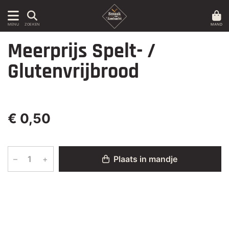
MAND
MENU
ZOEKEN
Meerprijs Spelt- /
Glutenvrijbrood
€ 0,50
–
+
Plaats in mandje