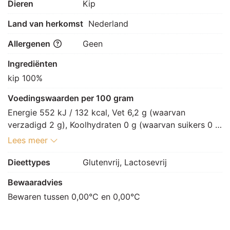
Dieren
Kip
Land van herkomst
Nederland
Allergenen
Geen
Ingrediënten
kip 100%
Voedingswaarden per 100 gram
Energie 552 kJ / 132 kcal, Vet 6,2 g (waarvan 
verzadigd 2 g), Koolhydraten 0 g (waarvan suikers 0 
g), Vezels 0 g, Eiwitten 18,9 g, Zout 2,4 g.
Lees meer
Dieettypes
Glutenvrij, Lactosevrij
Bewaaradvies
Bewaren tussen 0,00°C en 0,00°C