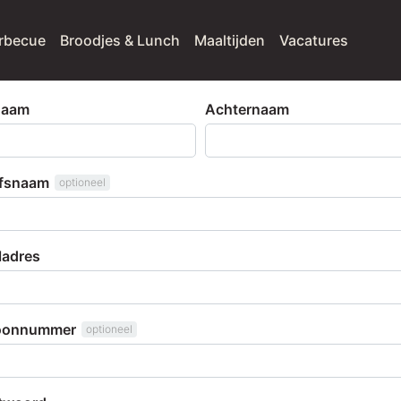
rbecue
Broodjes & Lunch
Maaltijden
Vacatures
naam
Achternaam
jfsnaam
optioneel
ladres
foonnummer
optioneel