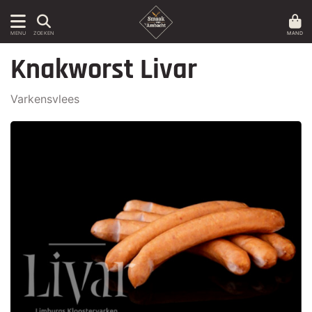
MAND
MENU
ZOEKEN
Knakworst Livar
Varkensvlees