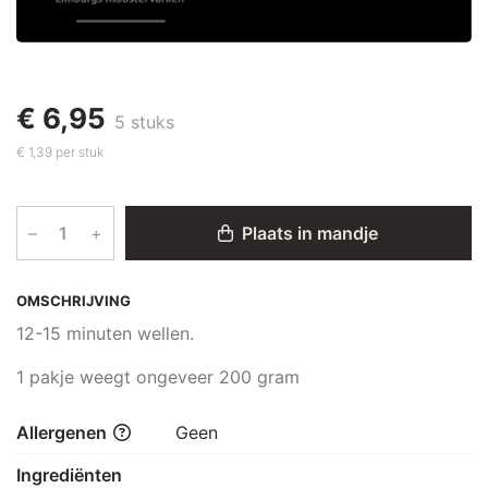
€ 6,95
5 stuks
€ 1,39 per stuk
–
+
Plaats in mandje
OMSCHRIJVING
12-15 minuten wellen.
1 pakje weegt ongeveer 200 gram
Allergenen
Geen
Ingrediënten