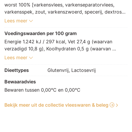
worst 100% [varkensvlees, varkenseparatorvlees, 
varkensspek, zout, varkenszwoerd, specerij, dextrose, 
aroma, gistextract, schapendarm, houtrook, 
Lees meer
stabilisator: E450, voedingszuur: E330, antioxidant: 
E300, zuurteregelaar: E575, conserveermiddel: E250, 
Voedingswaarden per 100 gram
E261]
Energie 1.242 kJ / 297 kcal, Vet 27,4 g (waarvan 
verzadigd 10,8 g), Koolhydraten 0,5 g (waarvan 
suikers 0,3 g), Vezels 0,1 g, Eiwitten 12 g, Zout 2,2 g.
Lees meer
Dieettypes
Glutenvrij, Lactosevrij
Bewaaradvies
Bewaren tussen 0,00°C en 0,00°C
Bekijk meer uit de collectie vleeswaren & beleg