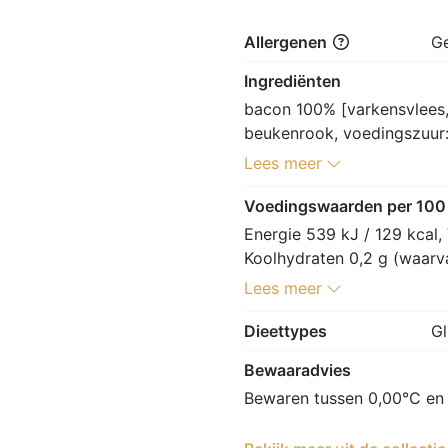
Allergenen
G
Ingrediënten
bacon 100% [varkensvlees, 
beukenrook, voedingszuur: 
conserveermiddel: E250, z
Lees meer
Voedingswaarden per 100
Energie 539 kJ / 129 kcal, 
Koolhydraten 0,2 g (waarvan
g, Zout 3,7 g.
Lees meer
Dieettypes
Gl
Bewaaradvies
Bewaren tussen 0,00°C en