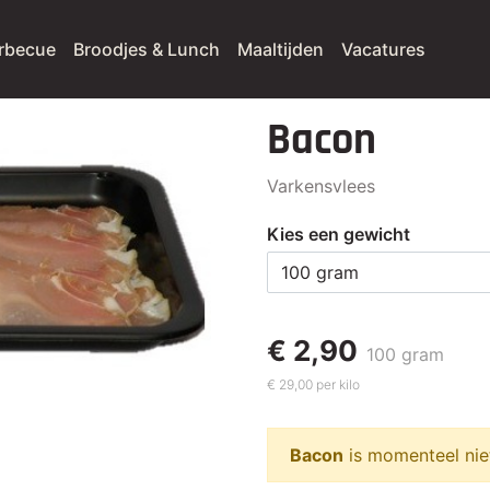
rbecue
Broodjes & Lunch
Maaltijden
Vacatures
Bacon
Varkensvlees
Kies een gewicht
€ 2,90
100 gram
€ 29,00 per kilo
Bacon
is momenteel nie