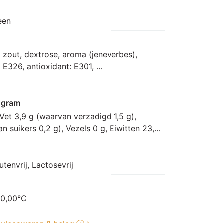
een
zout, dextrose, aroma (jeneverbes), 
E326, antioxidant: E301, 
uurteregelaar: E450]
 gram
Vet 3,9 g (waarvan verzadigd 1,5 g), 
 suikers 0,2 g), Vezels 0 g, Eiwitten 23,3 
utenvrij, Lactosevrij
 0,00°C