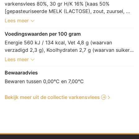
varkensvlees 80%, 30 gr H/K 16% [kaas 50% 
[gepasteuriseerde MELK (LACTOSE), zout, zuursel, 
dierlijk stremsel, kleurstof: E160a, conserveermiddel: 
Lees meer
E251], ham 50% [varkensvlees, mineraalzout, aroma, 
dextrose, maltodextrine, gistextract, zout, azijn, water, 
Voedingswaarden per 100 gram
rook, voedingszuur: E325, stabilisator: E451, E452, 
Energie 560 kJ / 134 kcal, Vet 4,8 g (waarvan 
antioxidant: E301, conserveermiddel: E250]], 
verzadigd 2,3 g), Koolhydraten 2,7 g (waarvan suikers 
paneermix 4% [paneermeel [TARWEbloem (GLUTEN), 
0,2 g), Vezels 0,2 g, Eiwitten 19,9 g, Zout 0,8 g.
Lees meer
gist, zout, specerijextract [rozemarijn, paprika, peper, 
koriander, kardemom], paprikapoeder, dextrose, 
Bewaaradvies
GERSTemoutextract (GLUTEN), suiker, emulgator: 
Bewaren tussen 0,00°C en 7,00°C
E472e], zout, specerij [paprikapoeder, nootmuskaat, 
witte peper, korianderzaad, kurkuma, foelie, 
Bekijk meer uit de collectie varkensvlees
kruidnagel], aroma, maltodextrine, uipoeder, 
gistextract, aroma (paprika), knoflookpoeder, tijm, 
aroma (ui)]