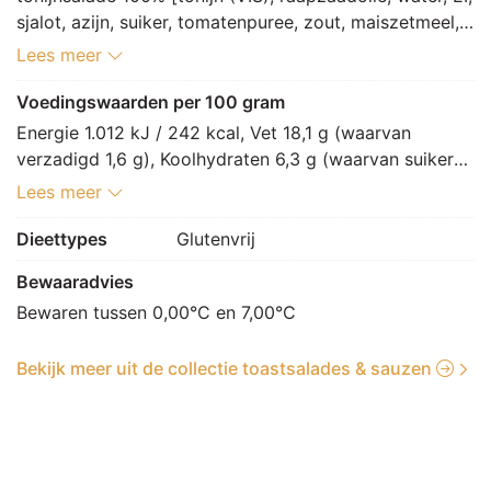
sjalot, azijn, suiker, tomatenpuree, zout, maiszetmeel, 
EIgeel, kruiden, specerij, MOSTERDmeel, gistextract, 
Lees meer
voedingszuur: E270, E330, conserveermiddel: E200, 
verdikkingsmiddel: E412, E415]
Voedingswaarden per 100 gram
Energie 1.012 kJ / 242 kcal, Vet 18,1 g (waarvan 
verzadigd 1,6 g), Koolhydraten 6,3 g (waarvan suikers 
4,5 g), Vezels 0,5 g, Eiwitten 13 g, Zout 1,2 g.
Lees meer
Dieettypes
Glutenvrij
Bewaaradvies
Bewaren tussen 0,00°C en 7,00°C
Bekijk meer uit de collectie toastsalades & sauzen