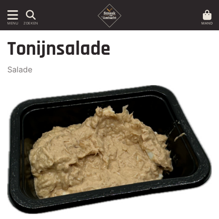
MAND
MENU
ZOEKEN
Tonijnsalade
Salade