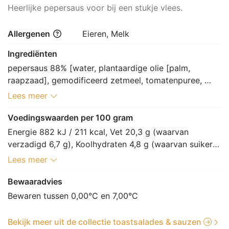
Heerlijke pepersaus voor bij een stukje vlees.
Allergenen
Eieren, Melk
Ingrediënten
pepersaus 88% [water, plantaardige olie [palm, 
raapzaad], gemodificeerd zetmeel, tomatenpuree, 
aroma, MELKpoeder (LACTOSE), LACTOSE, EIgeel, 
Lees meer
gistextract, zout, zwarte peper 0%, aroma (peper), 
citroensap uit concentraat, karamelstroop, 
Voedingswaarden per 100 gram
verdikkingsmiddel: E412, E415], magere spekblokjes 
Energie 882 kJ / 211 kcal, Vet 20,3 g (waarvan 
9% [spek 100% [varkensvlees, zout, conserveermiddel: 
verzadigd 6,7 g), Koolhydraten 4,8 g (waarvan suikers 
E250]], pepers 4% [groene peper, water, zout, azijn]
1,7 g), Vezels 0,4 g, Eiwitten 3 g, Zout 1,4 g.
Lees meer
Bewaaradvies
Bewaren tussen 0,00°C en 7,00°C
Bekijk meer uit de collectie toastsalades & sauzen