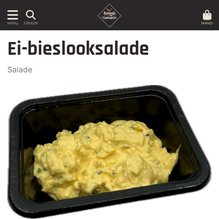
MAND
MENU
ZOEKEN
Ei-bieslooksalade
Salade