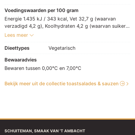
gemodificeerd zetmeel, curry (MOSTERD), 
tomatenpoeder, kleurstof: E160a, verdikkingsmiddel: 
Voedingswaarden per 100 gram
E412, E415, conserveermiddel: E202]
Energie 1.435 kJ / 343 kcal, Vet 32,7 g (waarvan 
verzadigd 4,2 g), Koolhydraten 4,2 g (waarvan suikers 
3,9 g), Vezels 0 g, Eiwitten 8 g, Zout 0,8 g.
Lees meer
Dieettypes
Vegetarisch
Bewaaradvies
Bewaren tussen 0,00°C en 7,00°C
Bekijk meer uit de collectie toastsalades & sauzen
SCHUITEMAN, SMAAK VAN 'T AMBACHT