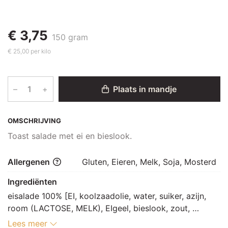
€ 3,75
150 gram
€ 25,00 per kilo
–
+
Plaats in mandje
OMSCHRIJVING
Toast salade met ei en bieslook.
Allergenen
Gluten, Eieren, Melk, Soja, Mosterd
Ingrediënten
eisalade 100% [EI, koolzaadolie, water, suiker, azijn, 
room (LACTOSE, MELK), EIgeel, bieslook, zout, 
SOJAsaus [water, SOJAboon, TARWE (GLUTEN), zout], 
Lees meer