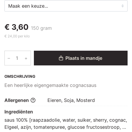
€ 3,60
150 gram
€ 24,00 per kilo
–
+
Plaats in mandje
OMSCHRIJVING
Een heerlijke eigengemaakte cognacsaus
Allergenen
Eieren, Soja, Mosterd
Ingrediënten
saus 100% [raapzaadolie, water, suiker, sherry, cognac, 
EIgeel, azijn, tomatenpuree, glucose fructosestroop, 