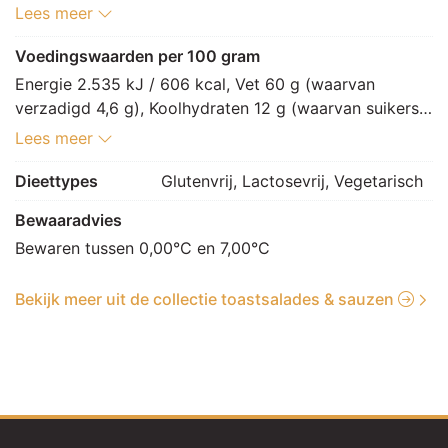
MOSTERDzaad, zout, kruiden, aroma (SOJAeiwit), 
Lees meer
gemodificeerd maiszetmeel, kleurstof: E160a, 
conserveermiddel: E202, voedingszuur: E330, 
Voedingswaarden per 100 gram
verdikkingsmiddel: E415, antioxidant: E385]
Energie 2.535 kJ / 606 kcal, Vet 60 g (waarvan 
verzadigd 4,6 g), Koolhydraten 12 g (waarvan suikers 
11 g), Vezels 0 g, Eiwitten 0,9 g, Zout 0,9 g.
Lees meer
Dieettypes
Glutenvrij, Lactosevrij, Vegetarisch
Bewaaradvies
Bewaren tussen 0,00°C en 7,00°C
Bekijk meer uit de collectie toastsalades & sauzen