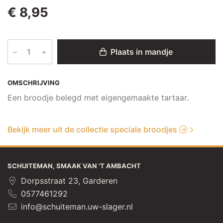
€ 8,95
–
+
Plaats in mandje
OMSCHRIJVING
Een broodje belegd met eigengemaakte tartaar.
Bekijk meer uit de collectie speciale broodjes
SCHUITEMAN, SMAAK VAN 'T AMBACHT
Dorpsstraat 23, Garderen
0577461292
info@schuiteman.uw-slager.nl