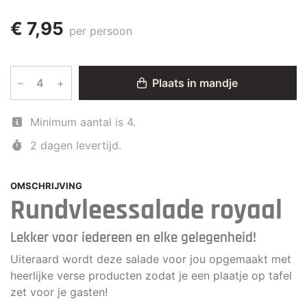
€ 7,95
per persoon
–
+
Plaats in mandje
Minimum aantal is 4.
2 dagen levertijd.
OMSCHRIJVING
Rundvleessalade royaal
Lekker voor iedereen en elke gelegenheid!
Uiteraard wordt deze salade voor jou opgemaakt met
heerlijke verse producten zodat je een plaatje op tafel
zet voor je gasten!