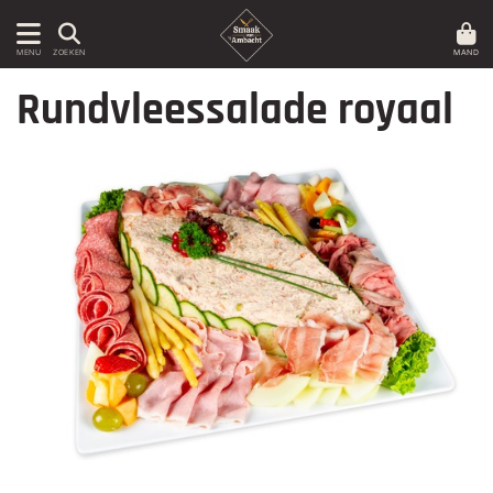
MAND
MENU
ZOEKEN
Rundvleessalade royaal