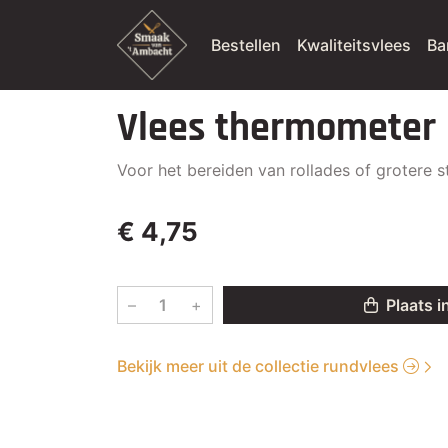
Bestellen
Kwaliteitsvlees
Ba
Vlees thermometer
Voor het bereiden van rollades of grotere s
€ 4,75
–
+
Plaats i
Bekijk meer uit de collectie rundvlees