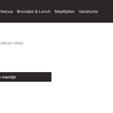
rbecue
Broodjes & Lunch
Maaltijden
Vacatures
tukken vlees.
n mandje