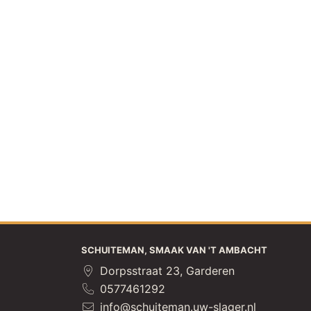
SCHUITEMAN, SMAAK VAN 'T AMBACHT
Dorpsstraat 23, Garderen
0577461292
info@schuiteman.uw-slager.nl