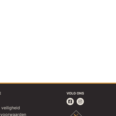
E
VOLG ONS
 veiligheid
 voorwaarden