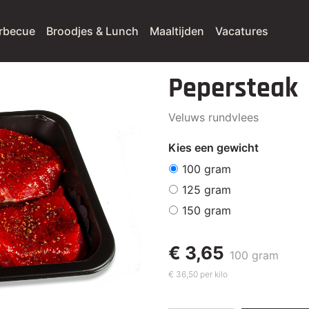
rbecue
Broodjes & Lunch
Maaltijden
Vacatures
Pepersteak
Veluws rundvlees
Kies een gewicht
100 gram
125 gram
150 gram
€ 3,65
100 gram
€ 36,50 per kilo