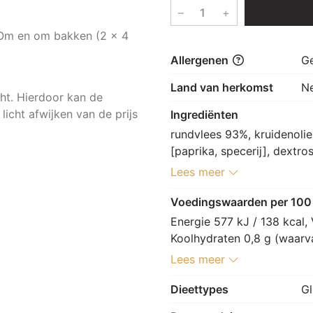
–
+
 Om en om bakken (2 x 4
Allergenen
G
Land van herkomst
N
t. Hierdoor kan de
 licht afwijken van de prijs
Ingrediënten
rundvlees 93%, kruidenolie
[paprika, specerij], dextros
raapzaadolie, aroma [mais, 
Lees meer
antioxidant: E307], kruiden 
smaakversterker: E621]
Voedingswaarden per 100
Energie 577 kJ / 138 kcal, 
Koolhydraten 0,8 g (waarvan
g, Zout 2,3 g.
Lees meer
Dieettypes
Gl