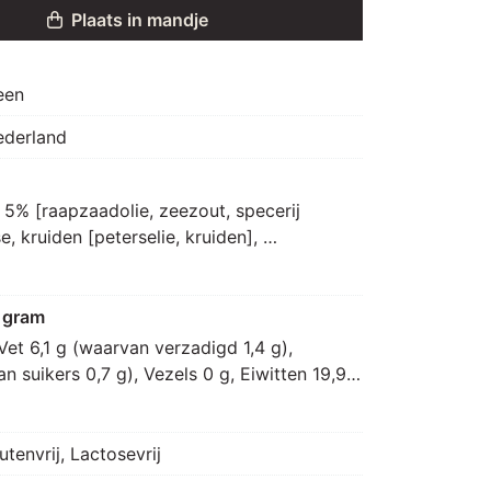
Plaats in mandje
een
ederland
 5% [raapzaadolie, zeezout, specerij 
e, kruiden [peterselie, kruiden], 
raapzaad], specerijextract, suiker, 
[peper, zout, paprika, specerij, 
 gram
Vet 6,1 g (waarvan verzadigd 1,4 g), 
 suikers 0,7 g), Vezels 0 g, Eiwitten 19,9 
utenvrij, Lactosevrij