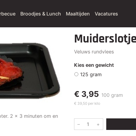
rbecue
Broodjes & Lunch
Maaltijden
Vacatures
Muiderslotj
Veluws rundvlees
Kies een gewicht
125 gram
€ 3,95
100 gram
€ 39,50 per kilo
ter. 2 x 3 minuten om en
–
+