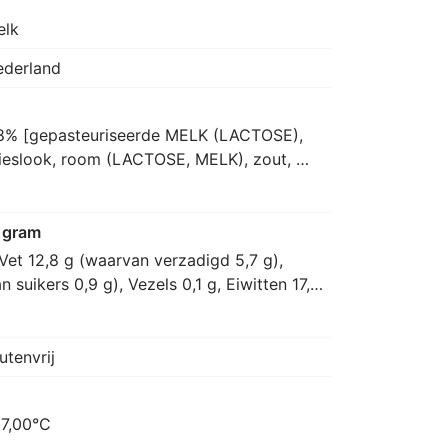
elk
ederland
8% [gepasteuriseerde MELK (LACTOSE), 
eslook, room (LACTOSE, MELK), zout, 
er, microbieel stremsel, verdikkingsmiddel: 
00, verdikkingsmiddel: E412], kruidenboter 
ELK), water, raapolie, knoflookpoeder, 
 gram
te peper, bieslook, dragon, cayennepeper, 
Vet 12,8 g (waarvan verzadigd 5,7 g), 
, komijn, gemberpoeder, venkelzaad, 
suikers 0,9 g), Vezels 0,1 g, Eiwitten 17,4 
t, conserveermiddel: E202, E270], 
e, zeezout, specerij [paprika, specerij], 
ie, kruiden], raapzaadolie, aroma [mais, 
utenvrij
suiker, antioxidant: E307], kruiden [peper, 
aakversterker: E621]
 7,00°C