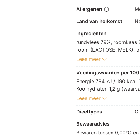
Allergenen
M
Land van herkomst
N
Ingrediënten
rundvlees 79%, roomkaas 
room (LACTOSE, MELK), bi
MELKeiwit, ui, zuursel, pep
Lees meer
E410, conserveermiddel: E2
8% [roomboter (LACTOSE, M
Voedingswaarden per 100
uipoeder, peterselie, zwar
Energie 794 kJ / 190 kcal, 
oregano, koriander, kervel
Koolhydraten 1,2 g (waarvan 
zoethoutwortelpoeder, zou
g, Zout 1,4 g.
Lees meer
kruidenolie 4% [raapzaadoli
dextrose, kruiden [petersel
Dieettypes
Gl
raapzaad], specerijextract, 
Bewaaradvies
zout, paprika, specerij, sm
Bewaren tussen 0,00°C en