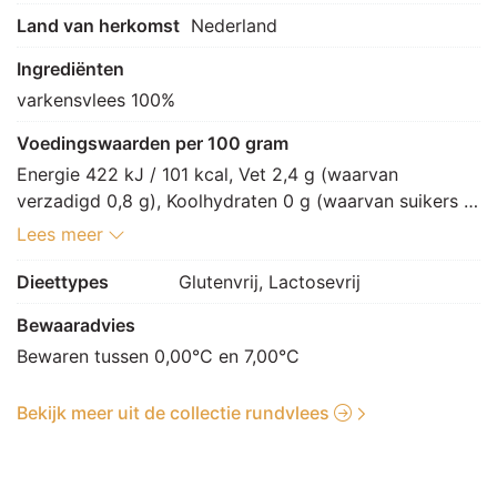
Land van herkomst
Nederland
Ingrediënten
varkensvlees 100%
Voedingswaarden per 100 gram
Energie 422 kJ / 101 kcal, Vet 2,4 g (waarvan 
verzadigd 0,8 g), Koolhydraten 0 g (waarvan suikers 0 
g), Vezels 0 g, Eiwitten 20,4 g, Zout 0,1 g.
Lees meer
Dieettypes
Glutenvrij, Lactosevrij
Bewaaradvies
Bewaren tussen 0,00°C en 7,00°C
Bekijk meer uit de collectie rundvlees