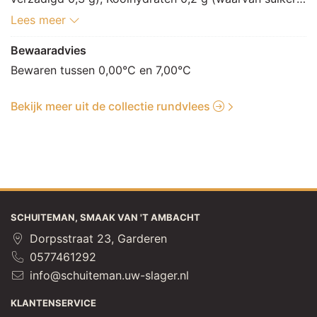
0 g), Vezels 0 g, Eiwitten 21,5 g, Zout 0,1 g.
Lees meer
Bewaaradvies
Bewaren tussen 0,00°C en 7,00°C
Bekijk meer uit de collectie rundvlees
SCHUITEMAN, SMAAK VAN 'T AMBACHT
Dorpsstraat 23, Garderen
0577461292
info@schuiteman.uw-slager.nl
KLANTENSERVICE