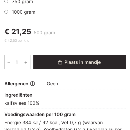
750 gram
1000 gram
€ 21,25
500 gram
€ 42,50 per kilo
–
+
Plaats in mandje
Allergenen
Geen
Ingrediënten
kalfsvlees 100%
Voedingswaarden per 100 gram
Energie 384 kJ / 92 kcal, Vet 0,7 g (waarvan 
verzadigd 0,3 g), Koolhydraten 0,2 g (waarvan suikers 