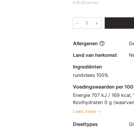
€ 85,00 per kilo
–
+
Allergenen
G
Land van herkomst
N
Ingrediënten
rundvlees 100%
Voedingswaarden per 100
Energie 707 kJ / 169 kcal, 
Koolhydraten 0 g (waarvan s
Zout 0,1 g.
Lees meer
Dieettypes
Gl