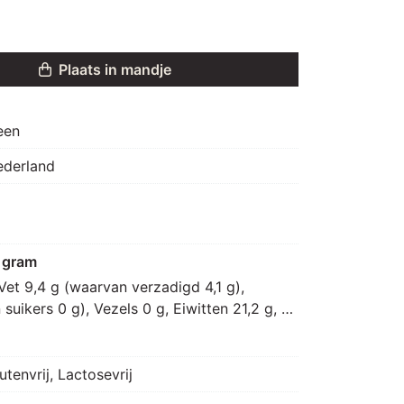
Plaats in mandje
een
ederland
 gram
Vet 9,4 g (waarvan verzadigd 4,1 g), 
uikers 0 g), Vezels 0 g, Eiwitten 21,2 g, 
utenvrij, Lactosevrij