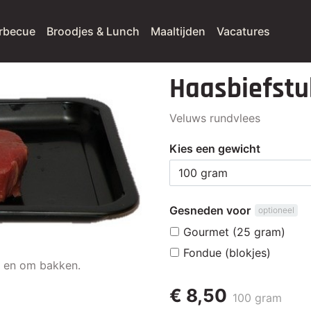
rbecue
Broodjes & Lunch
Maaltijden
Vacatures
Haasbiefstu
Veluws rundvlees
Kies een gewicht
Gesneden voor
optioneel
Gourmet (25 gram)
Fondue (blokjes)
m en om bakken.
€ 8,50
100 gram