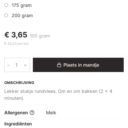
175 gram
200 gram
€ 3,65
100 gram
€ 36,50 per kilo
–
+
Plaats in mandje
OMSCHRIJVING
Lekker stukje rundvlees. Om en om bakken (2 x 4
minuten).
Allergenen
Melk
Ingrediënten