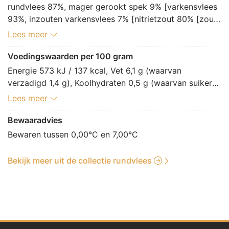
rundvlees 87%, mager gerookt spek 9% [varkensvlees 
93%, inzouten varkensvlees 7% [nitrietzout 80% [zout, 
nitriet, antiklontermiddel: E535], specerij 20% [suiker, 
Lees meer
dextrose, LACTOSE, zout, aroma (jeneverbes), 
conserveermiddel: E252, antioxidant: E301, 
Voedingswaarden per 100 gram
smaakversterker: E621] (MELK)]], marinade 4% 
Energie 573 kJ / 137 kcal, Vet 6,1 g (waarvan 
[plantaardige olie [raapzaad, zonnebloem], groenten 
verzadigd 1,4 g), Koolhydraten 0,5 g (waarvan suikers 
[paprika, ui, knoflook], zout, specerij [peper, jalapeno 
0,3 g), Vezels 0 g, Eiwitten 20 g, Zout 0,8 g.
Lees meer
peper, chili, komijn], maltodextrine, aroma, 
paprikaconcentraat, gerookte maltodextrine, kruiden]
Bewaaradvies
Bewaren tussen 0,00°C en 7,00°C
Bekijk meer uit de collectie rundvlees