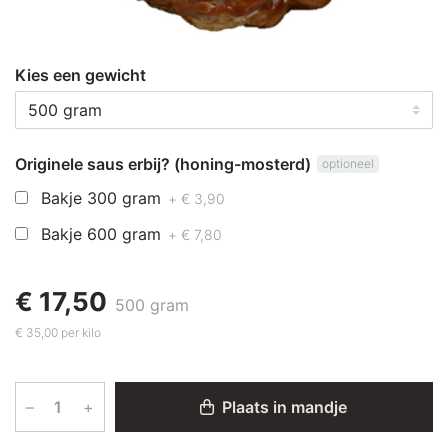
Kies een gewicht
Originele saus erbij? (honing-mosterd)
optioneel
Bakje 300 gram
+ € 3,90
Bakje 600 gram
+ € 7,80
€ 17,50
500 gram
€ 35,00 per kilo
–
+
Plaats in mandje