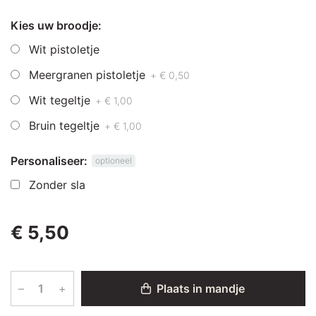
Kies uw broodje:
Wit pistoletje
Meergranen pistoletje
+ € 0,50
Wit tegeltje
+ € 1,00
Bruin tegeltje
+ € 1,00
Personaliseer:
optioneel
Zonder sla
€ 5,50
–
+
Plaats in mandje