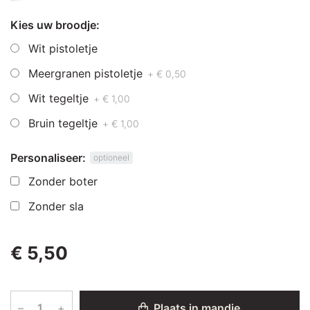
Kies uw broodje:
Wit pistoletje
Meergranen pistoletje
+ € 0,50
Wit tegeltje
+ € 1,00
Bruin tegeltje
+ € 1,00
Personaliseer:
optioneel
Zonder boter
Zonder sla
€ 5,50
–
+
Plaats in mandje