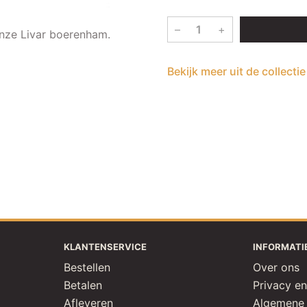
–
+
nze Livar boerenham.
Bekijk meer uit de collecti
KLANTENSERVICE
INFORMATI
Bestellen
Over ons
Betalen
Privacy en
Afleveren
Algemene