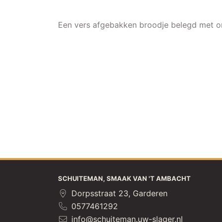
Een vers afgebakken broodje belegd met o
SCHUITEMAN, SMAAK VAN 'T AMBACHT
Dorpsstraat 23, Garderen
0577461292
info@schuiteman.uw-slager.nl