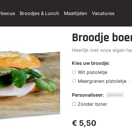
rbecue
Broodjes & Lunch
Maaltijden
Vacatures
Broodje bo
Heerlijk met onze eigen h
Kies uw broodje:
Wit pistoletje
Meergranen pistoletje
+ 
Personaliseer:
optioneel
Zonder boter
€ 5,50