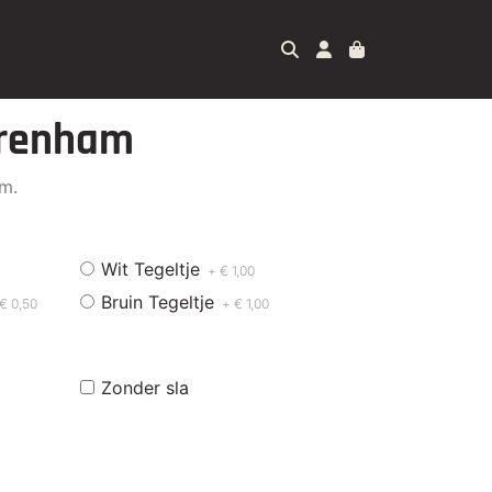
erenham
am.
Wit Tegeltje
+ € 1,00
Bruin Tegeltje
€ 0,50
+ € 1,00
Zonder sla