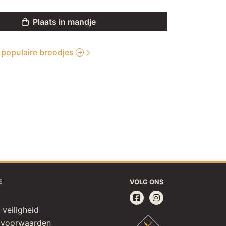
Plaats in mandje
e populaire broodjes
E
VOLG ONS
 veiligheid
 voorwaarden