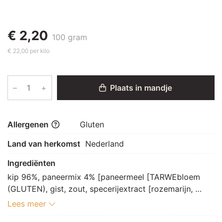
€ 2,20
100 gram
€ 22,00 per kilo
–
+
Plaats in mandje
Allergenen
Gluten
Land van herkomst
Nederland
Ingrediënten
kip 96%, paneermix 4% [paneermeel [TARWEbloem 
(GLUTEN), gist, zout, specerijextract [rozemarijn, 
paprika, peper, koriander, kardemom], paprikapoeder, 
Lees meer
dextrose, GERSTemoutextract (GLUTEN), suiker, 