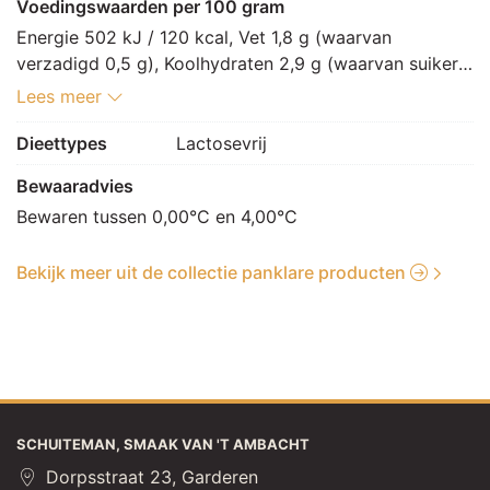
emulgator: E472e], zout, specerij [paprikapoeder, 
Voedingswaarden per 100 gram
nootmuskaat, witte peper, korianderzaad, kurkuma, 
Energie 502 kJ / 120 kcal, Vet 1,8 g (waarvan 
foelie, kruidnagel], aroma, maltodextrine, uipoeder, 
verzadigd 0,5 g), Koolhydraten 2,9 g (waarvan suikers 
gistextract, aroma (paprika), knoflookpoeder, tijm, 
0,2 g), Vezels 0,2 g, Eiwitten 22,5 g, Zout 0,5 g.
Lees meer
aroma (ui)]
Dieettypes
Lactosevrij
Bewaaradvies
Bewaren tussen 0,00°C en 4,00°C
Bekijk meer uit de collectie panklare producten
SCHUITEMAN, SMAAK VAN 'T AMBACHT
Dorpsstraat 23, Garderen