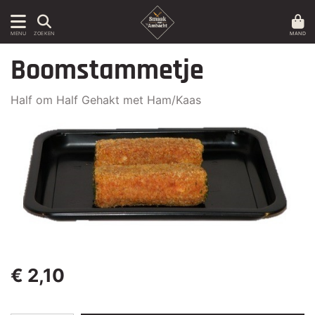
MAND
MENU
ZOEKEN
Boomstammetje
Half om Half Gehakt met Ham/Kaas
€ 2,10