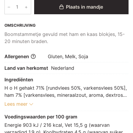
–
+
Plaats in mandje
OMSCHRIJVING
Boomstammetje gevuld met ham en kaas blokjes, 15-
20 minuten braden.
Allergenen
Gluten, Melk, Soja
Land van herkomst
Nederland
Ingrediënten
H o H gehakt 71% [rundvlees 50%, varkensvlees 50%], 
ham 7% [varkensvlees, mineraalzout, aroma, dextrose, 
maltodextrine, gistextract, zout, azijn, water, rook, 
Lees meer
voedingszuur: E325, stabilisator: E451, E452, 
antioxidant: E301, conserveermiddel: E250], water 7%, 
Voedingswaarden per 100 gram
kaas 7% [gepasteuriseerde MELK (LACTOSE), zout, 
Energie 903 kJ / 216 kcal, Vet 15,5 g (waarvan 
zuursel, dierlijk stremsel, kleurstof: E160a, 
verzadigd 1,9 g), Koolhydraten 4,5 g (waarvan suikers 