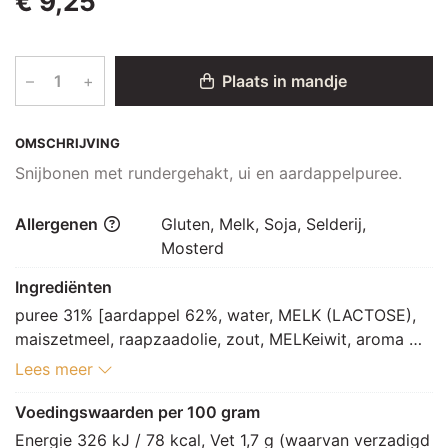
€ 9,25
–
+
Plaats in mandje
OMSCHRIJVING
Snijbonen met rundergehakt, ui en aardappelpuree.
Allergenen
Gluten, Melk, Soja, Selderij,
Mosterd
Ingrediënten
puree 31% [aardappel 62%, water, MELK (LACTOSE), 
maiszetmeel, raapzaadolie, zout, MELKeiwit, aroma 
(MELK), nootmuskaat, specerij, peperextract], 
Lees meer
rundergehakt 31% [rundvlees 100%], snijboon 26%, 
water 5%, ui 3%, kruiden 2% [zout, specerij 
Voedingswaarden per 100 gram
[paprikapoeder, witte peper, zwarte peper, 
Energie 326 kJ / 78 kcal, Vet 1,7 g (waarvan verzadigd 