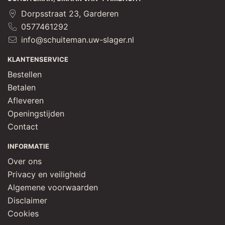
[koolzaad], gistextract, aardappelzetmeel, 
zonnebloemolie, gebrande suiker, aroma (ui), 
Dorpsstraat 23, Garderen
antiklontermiddel: E551, voedingszuur: E330], rode ui
0577461292
info@schuiteman.uw-slager.nl
KLANTENSERVICE
Bestellen
Betalen
Afleveren
Openingstijden
Contact
INFORMATIE
Over ons
Privacy en veiligheid
Algemene voorwaarden
Disclaimer
Cookies