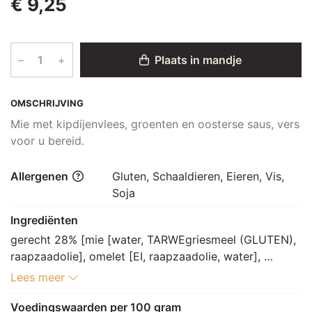
€ 9,25
–
+
Plaats in mandje
OMSCHRIJVING
Mie met kipdijenvlees, groenten en oosterse saus, vers
voor u bereid.
Allergenen
Gluten, Schaaldieren, Eieren, Vis,
Soja
Ingrediënten
gerecht 28% [mie [water, TARWEgriesmeel (GLUTEN), 
raapzaadolie], omelet [EI, raapzaadolie, water], 
ketjapsaus [suikerstroop, water, zout, SOJAboon, 
Lees meer
kleurstof: E150a, suiker, TARWEbloem (GLUTEN), 
voedingszuur: E270, conserveermiddel: E211], rode 
Voedingswaarden per 100 gram