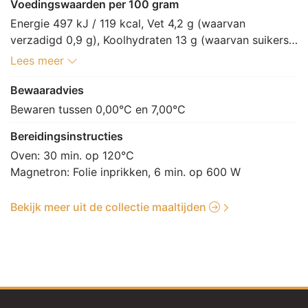
fenegriek (PEULVRUCHTEN), komijn, venkelzaad, 
Voedingswaarden per 100 gram
zwarte peper, kruidnagel, kardemom, nootmuskaat, 
Energie 497 kJ / 119 kcal, Vet 4,2 g (waarvan 
witte peper, kaneel, koriander], raapolie, aroma, 
verzadigd 0,9 g), Koolhydraten 13 g (waarvan suikers 
appelextract, paprikaconcentraat, maltodextrine, 
8,9 g), Vezels 1 g, Eiwitten 7,4 g, Zout 0,9 g.
Lees meer
zoethoutpoeder, verdikkingsmiddel: E412, E415, 
antioxidant: E300, conserveermiddel: E202, 
Bewaaradvies
voedingszuur: E260], aardappel 15% [aardappel, 
Bewaren tussen 0,00°C en 7,00°C
water, zout, verstevigingsmiddel: E509], groenten 14% 
[wortel, groene boon, erwt, bloemkool, mais, paprika 
Bereidingsinstructies
[rood, groen]], sperzieboon 5%, rode paprika 5%, 
Oven: 30 min. op 120°C

kruidenolie 2% [raapzaadolie, zeezout, MOSTERD 
[water, MOSTERDzaad, azijn, zout, specerij, 
specerijextract], dextrose, aroma, kruiden [peterselie, 
Bekijk meer uit de collectie maaltijden
kruiden], paprika, raapzaadolie, specerij, suiker, aroma, 
antioxidant: E307], braadboter [vetstof 100% 
[plantaardige olie [zonnebloem, raapzaad], zout, 
aroma, kleurstof: E160a, emulgator: E322]], sausbinder 
[dextrose, verdikkingsmiddel: E415]