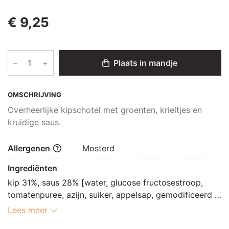
€ 9,25
–
+
Plaats in mandje
OMSCHRIJVING
Overheerlijke kipschotel met groenten, krieltjes en
kruidige saus.
Allergenen
Mosterd
Ingrediënten
kip 31%, saus 28% [water, glucose fructosestroop, 
tomatenpuree, azijn, suiker, appelsap, gemodificeerd 
maiszetmeel, zout, appelpuree, kruiden en specerij 
Lees meer
[chilipeper, kurkuma, knoflookpoeder, gemberpoeder, 