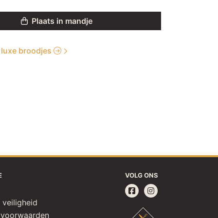
Plaats in mandje
e luxe broodjes
E
VOLG ONS
 veiligheid
 voorwaarden