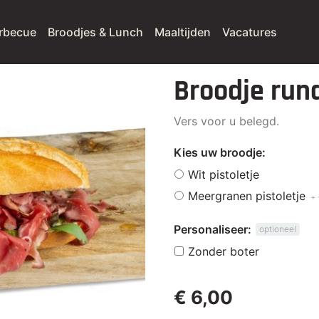
rbecue
Broodjes & Lunch
Maaltijden
Vacatures
Broodje run
Vers voor u belegd.
Kies uw broodje:
Wit pistoletje
Meergranen pistoletje
+ 
Personaliseer:
optioneel
Zonder boter
€ 6,00