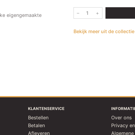
–
+
ijke eigengemaakte
Bekijk meer uit de collecti
KLANTENSERVICE
INFORMATI
Bestellen
Over ons
Betalen
Privacy en
Afleveren
Algemene