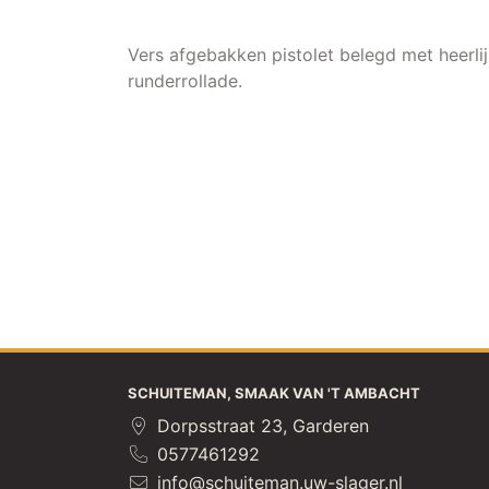
Vers afgebakken pistolet belegd met heerl
runderrollade.
SCHUITEMAN, SMAAK VAN 'T AMBACHT
Dorpsstraat 23, Garderen
0577461292
info@schuiteman.uw-slager.nl