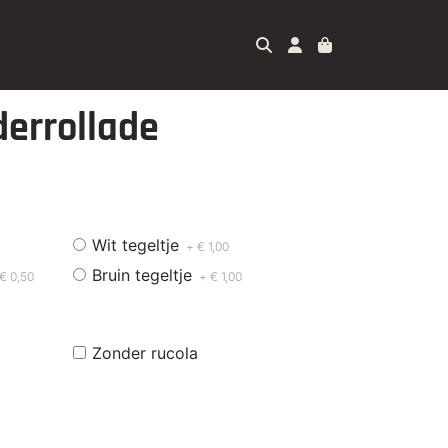
derrollade
Wit tegeltje
+ € 1,00
Bruin tegeltje
€ 0,50
+ € 1,00
Zonder rucola